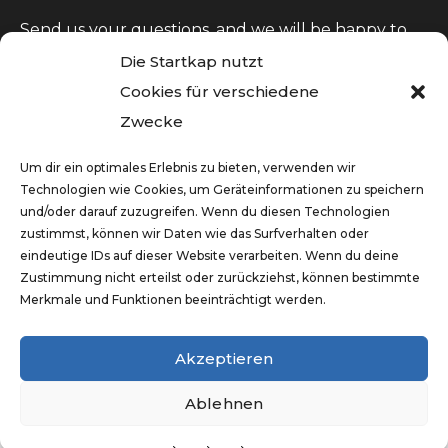
Send us your questions, and we will be happy to
answer them.
Die Startkap nutzt
support@startkap.com
Cookies für verschiedene
Zwecke
Um dir ein optimales Erlebnis zu bieten, verwenden wir
Technologien wie Cookies, um Geräteinformationen zu speichern
und/oder darauf zuzugreifen. Wenn du diesen Technologien
zustimmst, können wir Daten wie das Surfverhalten oder
eindeutige IDs auf dieser Website verarbeiten. Wenn du deine
Zustimmung nicht erteilst oder zurückziehst, können bestimmte
© Brand Creators Group LLC 2026
Merkmale und Funktionen beeinträchtigt werden.
LLC
Small Business
Free Zone
Akzeptieren
Business overview
FAQ
Contact
Ablehnen